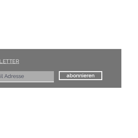
Soci
AKT
/ Schöne Dinge
(at) marelle.ch
rasse 15, 8005 ZÜRICH
75 85
LETTER
abonnieren