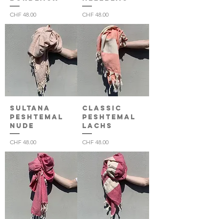
Preis
Preis
CHF 48.00
CHF 48.00
Sultana
Classic
Peshtemal
Peshtemal
nude
Lachs
Preis
Preis
CHF 48.00
CHF 48.00