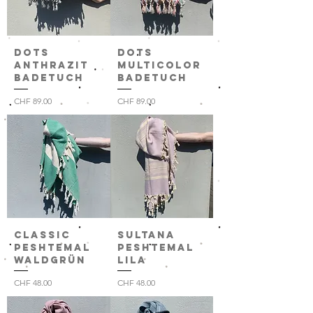
Dots
Dots
anthrazit
multicolor
Badetuch
Badetuch
Preis
Preis
CHF 89.00
CHF 89.00
Classic
Sultana
Peshtemal
Peshtemal
waldgrün
lila
Preis
Preis
CHF 48.00
CHF 48.00