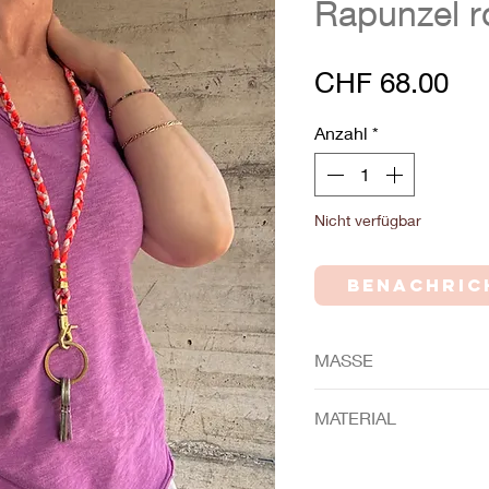
Rapunzel 
Pre
CHF 68.00
Anzahl
*
Nicht verfügbar
Benachric
MASSE
Länge ca. 47cm (gan
MATERIAL
Baumwollband
Ripsband