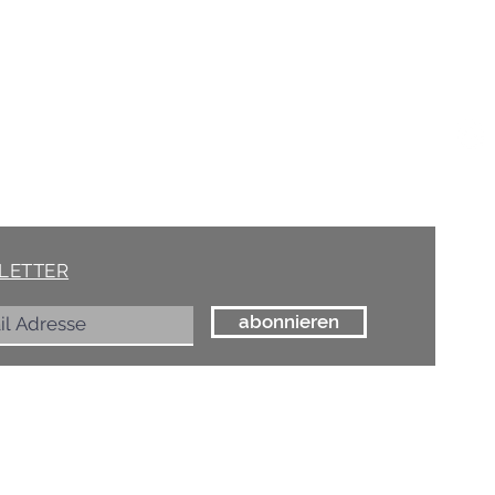
Soci
AKT
/ Schöne Dinge
(at) marelle.ch
rasse 15, 8005 ZÜRICH
75 85
LETTER
abonnieren