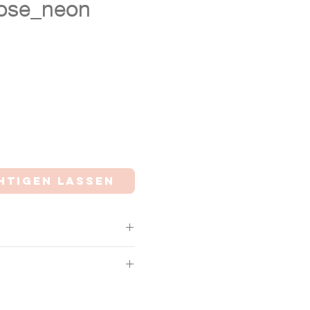
rose_neon
is
htigen lassen
zes Band 95cm)