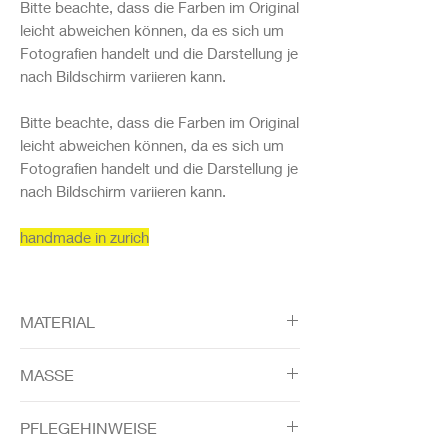
Bitte beachte, dass die Farben im Original
leicht abweichen können, da es sich um
Fotografien handelt und die Darstellung je
nach Bildschirm variieren kann.
Bitte beachte, dass die Farben im Original
leicht abweichen können, da es sich um
Fotografien handelt und die Darstellung je
nach Bildschirm variieren kann.
handmade in zurich
MATERIAL
Altmessingclip
MASSE
Leder waldgrün
Innenleben: mini check 100% Seide –
ca. 16 x 15 cm
PFLEGEHINWEISE
verfliest