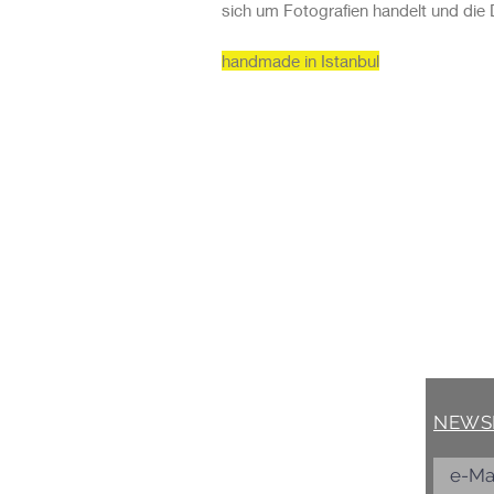
sich um Fotografien handelt und die D
handmade in Istanbul
AGB's
KONT
Zahlungsbedingungen >
marelle 
kontakt 
Versand >
Fabrikst
Lieferzeit >
078 719 
NEWS