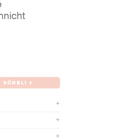
e
nnicht
is
AB INS KÖRBLI ❣️
, Boden unglasiert