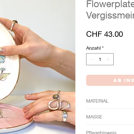
Flowerplat
Vergissmei
Pre
CHF 43.00
Anzahl
*
MATERIAL
Porzellan, handbemalt
MASSE
oval 14cm / 19cm
Pflegehinweis