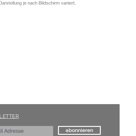
arstellung je nach Bildschirm variiert.
Soci
AKT
/ Schöne Dinge
(at) marelle.ch
rasse 15, 8005 ZÜRICH
75 85
LETTER
abonnieren