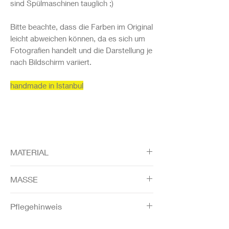
sind Spülmaschinen tauglich ;)
Bitte beachte, dass die Farben im Original
leicht abweichen können, da es sich um
Fotografien handelt und die Darstellung je
nach Bildschirm variiert.
handmade in Istanbul
MATERIAL
Porzellan, handbemalt, Unterseite
MASSE
unglasiert
rund 10cm
Pflegehinweis
Spülmaschinenfest