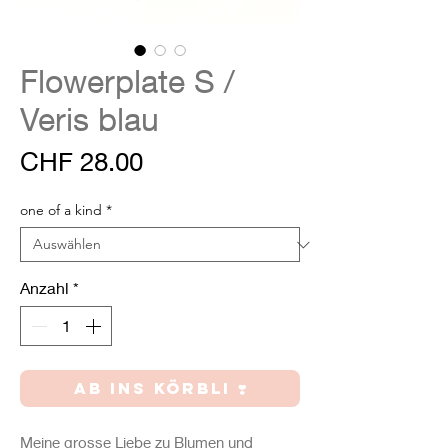
Flowerplate S /
Veris blau
Preis
CHF 28.00
one of a kind
*
Anzahl
*
AB INS KÖRBLI ❣️
Meine grosse Liebe zu Blumen und